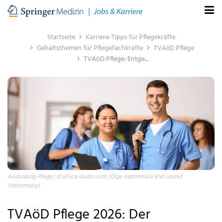
Startseite
Karriere-Tipps für Pflegekräfte
Gehaltsthemen für Pflegefachkräfte
TVAöD Pflege
TVAöD Pflege: Entge...
Ausbildung Pflege | © africa-studio.com (Olga Yastremska and Leonid
Yastremskiy)
TVAöD Pflege 2026: Der