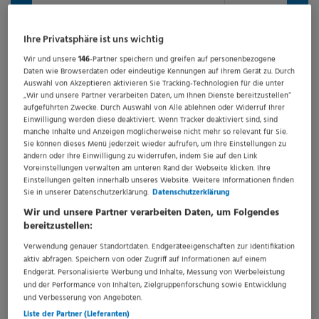
die
aktuelle
Aktivieren
Ihre Privatsphäre ist uns wichtig
Suche
zu
Wir und unsere
146
-Partner speichern und greifen auf personenbezogene
Ich akzeptiere die
Datenschutzrichtlinie
,
Nutzungsbedingungen
und
speichern
Daten wie Browserdaten oder eindeutige Kennungen auf Ihrem Gerät zu. Durch
Verwendung von Cookies von Springermedizin.
Auswahl von Akzeptieren aktivieren Sie Tracking-Technologien für die unter
gib
„Wir und unsere Partner verarbeiten Daten, um Ihnen Dienste bereitzustellen“
deine
aufgeführten Zwecke. Durch Auswahl von Alle ablehnen oder Widerruf Ihrer
Emailadresse
Einwilligung werden diese deaktiviert. Wenn Tracker deaktiviert sind, sind
Jobs in Chefarzt in Hoorn
ein
:
manche Inhalte und Anzeigen möglicherweise nicht mehr so relevant für Sie.
Sie können dieses Menü jederzeit wieder aufrufen, um Ihre Einstellungen zu
Stellenangebote
ändern oder Ihre Einwilligung zu widerrufen, indem Sie auf den Link
Voreinstellungen verwalten am unteren Rand der Webseite klicken. Ihre
Einstellungen gelten innerhalb unseres Website. Weitere Informationen finden
Sie in unserer Datenschutzerklärung.
Datenschutzerklärung
Wir und unsere Partner verarbeiten Daten, um Folgendes
bereitzustellen:
Verwendung genauer Standortdaten. Endgeräteeigenschaften zur Identifikation
aktiv abfragen. Speichern von oder Zugriff auf Informationen auf einem
Endgerät. Personalisierte Werbung und Inhalte, Messung von Werbeleistung
und der Performance von Inhalten, Zielgruppenforschung sowie Entwicklung
und Verbesserung von Angeboten.
Liste der Partner (Lieferanten)