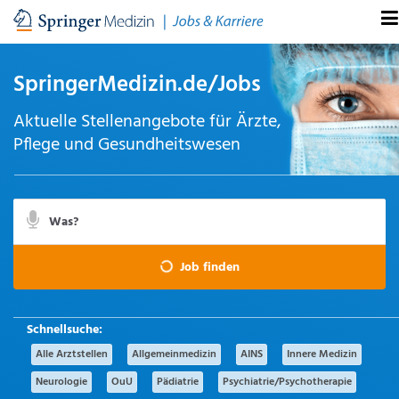
SpringerMedizin.de/Jobs
Aktuelle Stellenangebote für Ärzte,
Pflege und Gesundheitswesen
Suchbegriff
Suche
Job finden
per
Spracheingabe
Alle Arztstellen
Allgemeinmedizin
AINS
Innere Medizin
Neurologie
OuU
Pädiatrie
Psychiatrie/Psychotherapie