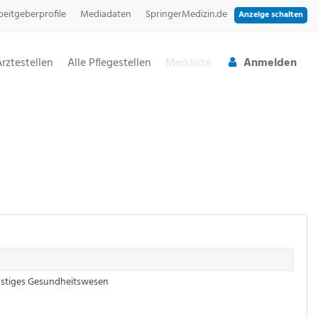
beitgeberprofile
Mediadaten
SpringerMedizin.de
Anzeige schalten
Ärztestellen
Alle Pflegestellen
Merkliste
Anmelden
stiges Gesundheitswesen