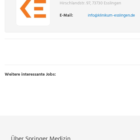
Hirschlandstr. 97, 73730 Esslingen
E-Mail:
info@klinikum-esslingen.de
Weitere interessante Jobs:
Über Springer Medizin