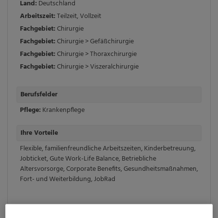
Land:
Deutschland
Arbeitszeit:
Teilzeit
,
Vollzeit
Fachgebiet:
Chirurgie
Fachgebiet:
Chirurgie > Gefäßchirurgie
Fachgebiet:
Chirurgie > Thoraxchirurgie
Fachgebiet:
Chirurgie > Viszeralchirurgie
Berufsfelder
Pflege:
Krankenpflege
Ihre Vorteile
Flexible, familienfreundliche Arbeitszeiten
,
Kinderbetreuung
,
Jobticket
,
Gute Work-Life Balance
,
Betriebliche
Altersvorsorge
,
Corporate Benefits
,
Gesundheitsmaßnahmen
,
Fort- und Weiterbildung
,
JobRad