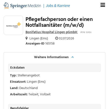
Pflegefachperson oder einen
Notfallsanitäter (m/w/d)
Bonifatius Hospital Lingen gGmbH
Alle Jobs
Lingen (Ems)
02.07.2026
Anzeigen-ID
165158
Weitere Informationen
Eckdaten
Typ:
Stellenangebot
Einsatzort:
Lingen (Ems)
Land:
Deutschland
Arbeitszeit:
Teilzeit
,
Vollzeit
Berufsfelder