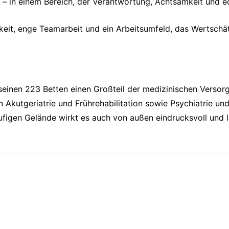
et – in einem Bereich, der Verantwortung, Achtsamkeit und e
igkeit, enge Teamarbeit und ein Arbeitsumfeld, das Wertschä
seinen 223 Betten einen Großteil der medizinischen Versor
 Akutgeriatrie und Frührehabilitation sowie Psychiatrie un
figen Gelände wirkt es auch von außen eindrucksvoll und l