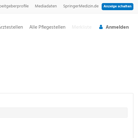
beitgeberprofile
Mediadaten
SpringerMedizin.de
Anzeige schalten
Ärztestellen
Alle Pflegestellen
Merkliste
Anmelden