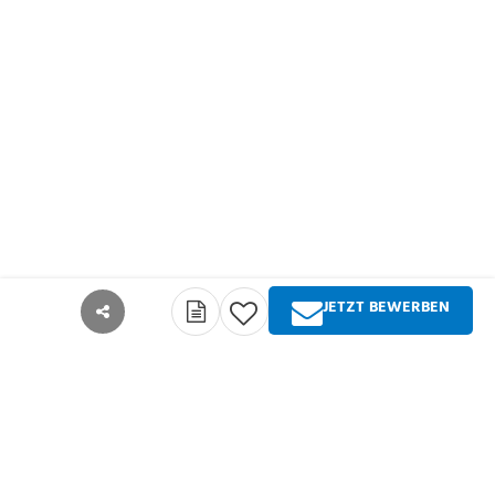
JETZT BEWERBEN
teilen
Über Springer Medizin
Springer Medizin ist Anbieter qualitativ