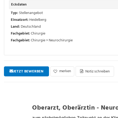
Eckdaten
Typ:
Stellenangebot
Einsatzort:
Heidelberg
Land:
Deutschland
Fachgebiet:
Chirurgie
Fachgebiet:
Chirurgie > Neurochirurgie
merken
JETZT BEWERBEN
Notiz schreiben
Oberarzt, Oberärztin - Neur
zum nächstmöglichen Zeitpunkt an der Klin