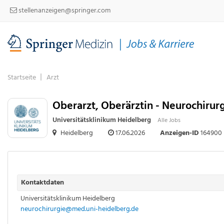
stellenanzeigen@springer.com
Startseite
Arzt
Oberarzt, Oberärztin - Neurochiru
Universitätsklinikum Heidelberg
Alle Jobs
Heidelberg
17.06.2026
Anzeigen-ID
164900
Kontaktdaten
Universitätsklinikum Heidelberg
neurochirurgie@med.uni-heidelberg.de