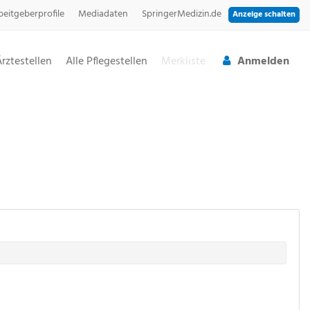
beitgeberprofile
Mediadaten
SpringerMedizin.de
Anzeige schalten
Ärztestellen
Alle Pflegestellen
Merkliste
Anmelden