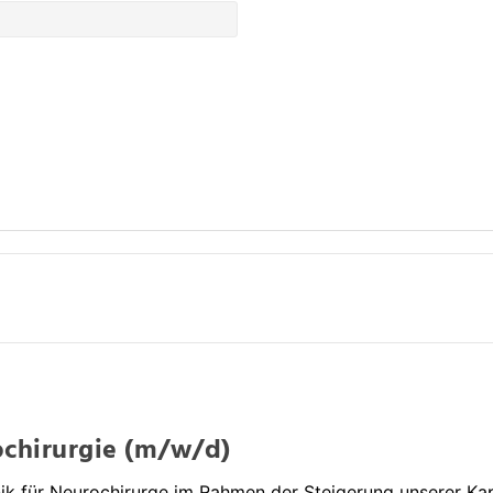
ochirurgie (m/w/d)
ik für Neurochirurge im Rahmen der Steigerung unserer Ka