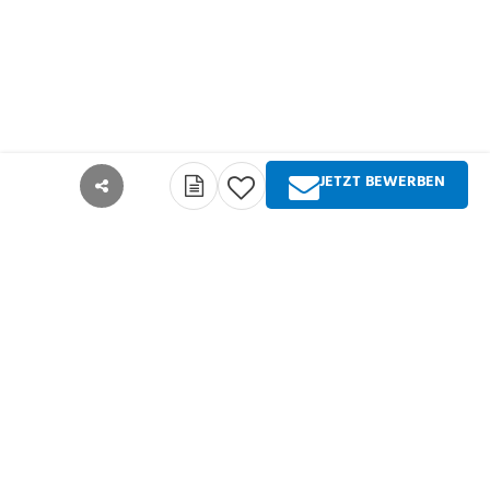
JETZT BEWERBEN
teilen
Über Springer Medizin
Springer Medizin ist Anbieter qualitativ
hochwertiger Fachinformationen und Services für
alle Akteure im deutschsprachigen
Gesundheitswesen. Die Produktpalette umfasst
Zeitschriften, Zeitungen, Bücher sowie
umfangreiche digitale Angebote für alle