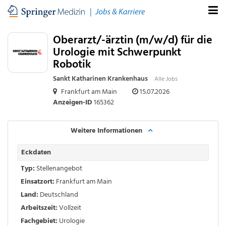
Oberarzt/-ärztin (m/w/d) für die
Urologie mit Schwerpunkt
Robotik
Sankt Katharinen Krankenhaus
Alle Jobs
Frankfurt am Main
15.07.2026
Anzeigen-ID
165362
Weitere Informationen
Eckdaten
Typ:
Stellenangebot
Einsatzort:
Frankfurt am Main
Land:
Deutschland
Arbeitszeit:
Vollzeit
Fachgebiet:
Urologie