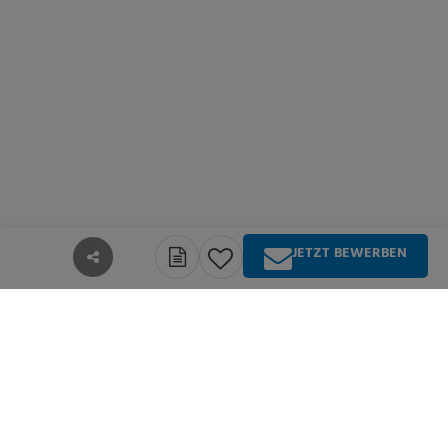
JETZT BEWERBEN
teilen
Über Springer Medizin
Springer Medizin ist Anbieter qualitativ
hochwertiger Fachinformationen und Services für