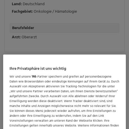
Land:
Deutschland
Fachgebiet:
Onkologie / Hämatologie
Berufsfelder
Arzt:
Oberarzt
Leitender Oberarzt (m/w/d) für die
Ihre Privatsphäre ist uns wichtig
Onkologie
Wir und unsere
146
-Partner speichern und greifen auf personenbezogene
Daten wie Browserdaten oder eindeutige Kennungen auf Ihrem Gerät zu. Durch
Auswahl von Akzeptieren aktivieren Sie Tracking-Technologien für die unter
Celenus salvea ist in Deutschland einer der führenden
„Wir und unsere Partner verarbeiten Daten, um Ihnen Dienste bereitzustellen“
Anbieter stationärer und ambulanter
aufgeführten Zwecke. Durch Auswahl von Alle ablehnen oder Widerruf Ihrer
Einwilligung werden diese deaktiviert. Wenn Tracker deaktiviert sind, sind
Gesundheitsdienstleistungen und behandelt in knapp
manche Inhalte und Anzeigen möglicherweise nicht mehr so relevant für Sie.
70 Einrichtungen Patienten verschiedenster
Sie können dieses Menü jederzeit wieder aufrufen, um Ihre Einstellungen zu
ändern oder Ihre Einwilligung zu widerrufen, indem Sie auf den Link
Indikationen. Die Celenus Teufelsbad Fachklinik liegt
Voreinstellungen verwalten am unteren Rand der Webseite klicken. Ihre
Einstellungen gelten innerhalb unseres Website. Weitere Informationen finden
mitten in malerischen Wäldern in der Blütenstadt