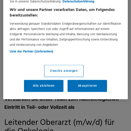
Sie in unserer Datenschutzerklärung.
Datenschutzerklärung
Blankenburg. Die Celenus Teufelsbad Fachklinik mit
Wir und unsere Partner verarbeiten Daten, um Folgendes
über 280 Betten ist auf die Behandlung von
bereitzustellen:
orthopädischen und onkologischen Erkrankungen
Verwendung genauer Standortdaten. Endgeräteeigenschaften zur Identifikation
aktiv abfragen. Speichern von oder Zugriff auf Informationen auf einem
spezialisiert. Integriert in die Klinik ist das ambulante
Endgerät. Personalisierte Werbung und Inhalte, Messung von Werbeleistung
Sport- und Rehabilitationszentrum Harz. Die Celenus
und der Performance von Inhalten, Zielgruppenforschung sowie Entwicklung
und Verbesserung von Angeboten.
Teufelsbad Fachklinik wurde von Focus-Gesundheit als
Liste der Partner (Lieferanten)
TOP-Rehaklinik 2023 im Bereich Orthopädie
ausgezeichnet.
Zwecke anzeigen
Celenus salvea wurde mit dem Siegel „Deutschlands
Unternehmen mit Zukunft 2024“ von Stern
Alle ablehnen
Akzeptieren
ausgezeichnet
Verstärken Sie unser Team zum nächstmöglichen
Eintritt in Teil- oder Vollzeit als
Leitender Oberarzt (m/w/d) für