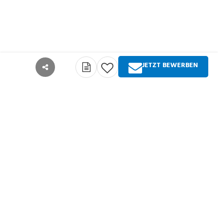
JETZT BEWERBEN
teilen
Über Springer Medizin
Springer Medizin ist Anbieter qualitativ
hochwertiger Fachinformationen und Services für
alle Akteure im deutschsprachigen
Gesundheitswesen. Die Produktpalette umfasst
Zeitschriften, Zeitungen, Bücher sowie
umfangreiche digitale Angebote für alle
Arztgruppen, Zahnärzte, Pharmazeuten und