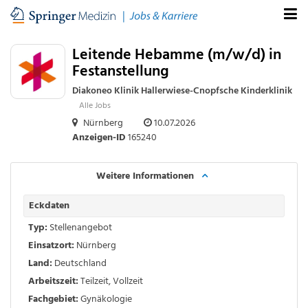
Leitende Hebamme (m/w/d) in
Festanstellung
Diakoneo Klinik Hallerwiese-Cnopfsche Kinderklinik
Alle Jobs
Nürnberg
10.07.2026
Anzeigen-ID
165240
Weitere Informationen
Eckdaten
Typ:
Stellenangebot
Einsatzort:
Nürnberg
Land:
Deutschland
Arbeitszeit:
Teilzeit
,
Vollzeit
Fachgebiet:
Gynäkologie