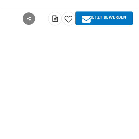
JETZT BEWERBEN
teilen
Über Springer Medizin
Springer Medizin ist Anbieter qualitativ
hochwertiger Fachinformationen und Services für
alle Akteure im deutschsprachigen
Gesundheitswesen. Die Produktpalette umfasst
Zeitschriften, Zeitungen, Bücher sowie
umfangreiche digitale Angebote für alle
Arztgruppen, Zahnärzte, Pharmazeuten und
Entscheider in der Gesundheitspolitik. Springer
Medizin ist Teil der Fachverlagsgruppe Springer
Nature.