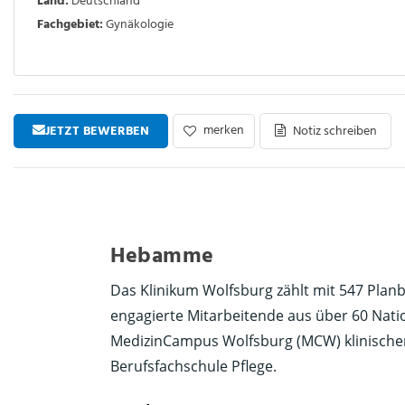
Land:
Deutschland
Fachgebiet:
Gynäkologie
merken
JETZT BEWERBEN
Notiz schreiben
Hebamme
Das Klinikum Wolfsburg zählt mit 547 Plan
engagierte Mitarbeitende aus über 60 Nati
MedizinCampus Wolfsburg (MCW) klinischer
Berufsfachschule Pflege.