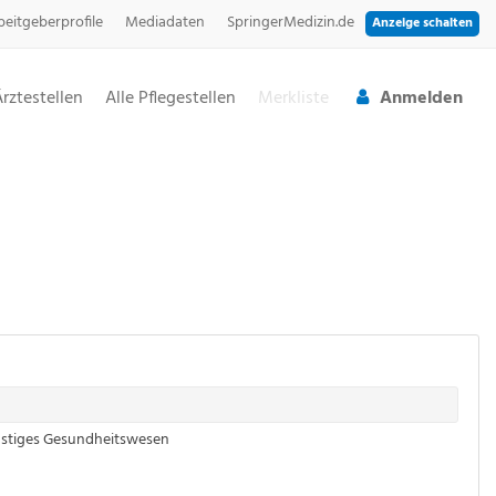
beitgeberprofile
Mediadaten
SpringerMedizin.de
Anzeige schalten
Ärztestellen
Alle Pflegestellen
Merkliste
Anmelden
stiges Gesundheitswesen