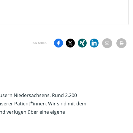
Per
St
Job teilen
teilen
E-
dr
Auf
Auf
Auf
Auf
Mail
Facebook
Twitter
Xing
LinkdIn
teilen
teilen
teilen
teilen
teilen
häusern Niedersachsens.
Rund 2.200
nserer Patient*innen. Wir sind mit dem
nd verfügen über eine eigene