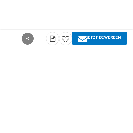
JETZT BEWERBEN
teilen
Über Springer Medizin
Springer Medizin ist Anbieter qualitativ
hochwertiger Fachinformationen und Services für
alle Akteure im deutschsprachigen
Gesundheitswesen. Die Produktpalette umfasst
Zeitschriften, Zeitungen, Bücher sowie
umfangreiche digitale Angebote für alle
Arztgruppen, Zahnärzte, Pharmazeuten und