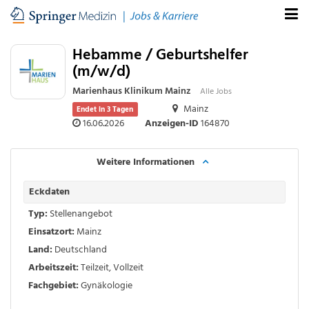
Hebamme / Geburtshelfer
(m/w/d)
Marienhaus Klinikum Mainz
Alle Jobs
Mainz
Endet in 3 Tagen
16.06.2026
Anzeigen-ID
164870
Weitere Informationen
Eckdaten
Typ:
Stellenangebot
Einsatzort:
Mainz
Land:
Deutschland
Arbeitszeit:
Teilzeit
,
Vollzeit
Fachgebiet:
Gynäkologie