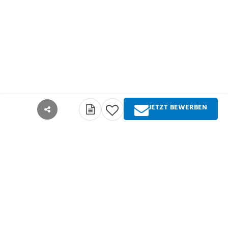
JETZT BEWERBEN
teilen
Über Springer Medizin
Springer Medizin ist Anbieter qualitativ
hochwertiger Fachinformationen und Services für
alle Akteure im deutschsprachigen
Gesundheitswesen. Die Produktpalette umfasst