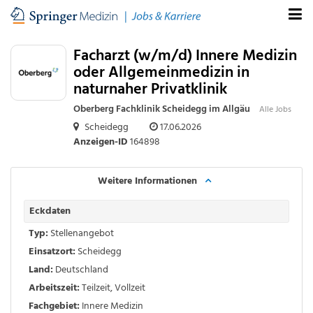
Facharzt (w/m/d) Innere Medizin
oder Allgemeinmedizin in
naturnaher Privatklinik
Oberberg Fachklinik Scheidegg im Allgäu
Alle Jobs
Scheidegg
17.06.2026
Anzeigen-ID
164898
Weitere Informationen
Eckdaten
Typ:
Stellenangebot
Einsatzort:
Scheidegg
Land:
Deutschland
Arbeitszeit:
Teilzeit
,
Vollzeit
Fachgebiet:
Innere Medizin