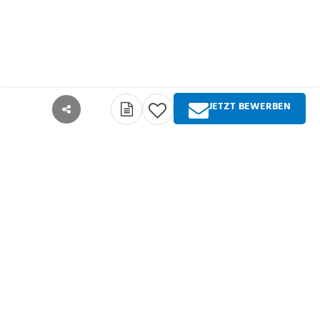
JETZT BEWERBEN
teilen
Über Springer Medizin
Springer Medizin ist Anbieter qualitativ
hochwertiger Fachinformationen und Services für
alle Akteure im deutschsprachigen
Gesundheitswesen. Die Produktpalette umfasst
Zeitschriften, Zeitungen, Bücher sowie
umfangreiche digitale Angebote für alle