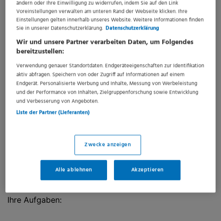
ändern oder Ihre Einwilligung zu widerrufen, indem Sie auf den Link
Die Pathologie Lüneburg gliedert sich in das Institut
Voreinstellungen verwalten am unteren Rand der Webseite klicken. Ihre
Einstellungen gelten innerhalb unseres Website. Weitere Informationen finden
für Pathologie am Städtischen Klinikum und die Praxis
Sie in unserer Datenschutzerklärung.
Datenschutzerklärung
für Pathologie im Ambulanzzentrum am Städt. Klinikum
Wir und unsere Partner verarbeiten Daten, um Folgendes
gGmbH, beides unter der Leitung von Dr. Anja Peters.
bereitzustellen:
Durch diese Konstellation ergibt sich ein breites
Verwendung genauer Standortdaten. Endgeräteeigenschaften zur Identifikation
aktiv abfragen. Speichern von oder Zugriff auf Informationen auf einem
Einsendespektrum ambulanter und stationärer Fälle. Im
Endgerät. Personalisierte Werbung und Inhalte, Messung von Werbeleistung
Städt. Klinikum gibt es 6 zertifizierte Krebszentren
und der Performance von Inhalten, Zielgruppenforschung sowie Entwicklung
und Verbesserung von Angeboten.
(Brustkrebs, gynäkolog. Krebserkrankungen,
Liste der Partner (Lieferanten)
Darmkrebs, Pankreaskrebs, Speiseröhrenkrebs,
Prostatakrebs), außerdem eine große, renommierte
Zwecke anzeigen
CED-Ambulanz. Die Praxis versorgt niedergelassene
Kolleginnen und Kollegen sowie weitere Krankenhäuser,
Alle ablehnen
Akzeptieren
ist außerdem i.R. des Mammographiescreenings tätig.
Ihre Aufgaben: