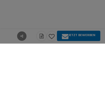
JETZT BEWERBEN
teilen
Über Springer Medizin
Springer Medizin ist Anbieter qualitativ
hochwertiger Fachinformationen und Services für
alle Akteure im deutschsprachigen
Gesundheitswesen. Die Produktpalette umfasst
Zeitschriften, Zeitungen, Bücher sowie
umfangreiche digitale Angebote für alle