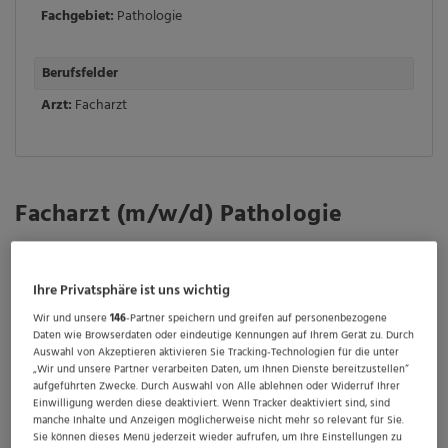
Fachgebiet:
Pathologie
Berufsfelder
Arzt:
Facharzt
Facharzt (m/w/d) Pathologie
Abteilung: Institut und Praxis für Pathologie
Einstellungsdatum: ab sofort
Ihre Privatsphäre ist uns wichtig
Wir und unsere
146
-Partner speichern und greifen auf personenbezogene
Wir suchen für unser Institut und Praxis für Pathologie
Daten wie Browserdaten oder eindeutige Kennungen auf Ihrem Gerät zu. Durch
zum nächstmöglichen Zeitpunkt einen
Auswahl von Akzeptieren aktivieren Sie Tracking-Technologien für die unter
„Wir und unsere Partner verarbeiten Daten, um Ihnen Dienste bereitzustellen“
aufgeführten Zwecke. Durch Auswahl von Alle ablehnen oder Widerruf Ihrer
Einwilligung werden diese deaktiviert. Wenn Tracker deaktiviert sind, sind
Facharzt (m/w/d) Pathologie
manche Inhalte und Anzeigen möglicherweise nicht mehr so relevant für Sie.
Sie können dieses Menü jederzeit wieder aufrufen, um Ihre Einstellungen zu