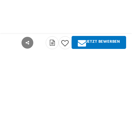
JETZT BEWERBEN
teilen
Über Springer Medizin
Springer Medizin ist Anbieter qualitativ
hochwertiger Fachinformationen und Services für
alle Akteure im deutschsprachigen
Gesundheitswesen. Die Produktpalette umfasst
Zeitschriften, Zeitungen, Bücher sowie
umfangreiche digitale Angebote für alle
Arztgruppen, Zahnärzte, Pharmazeuten und