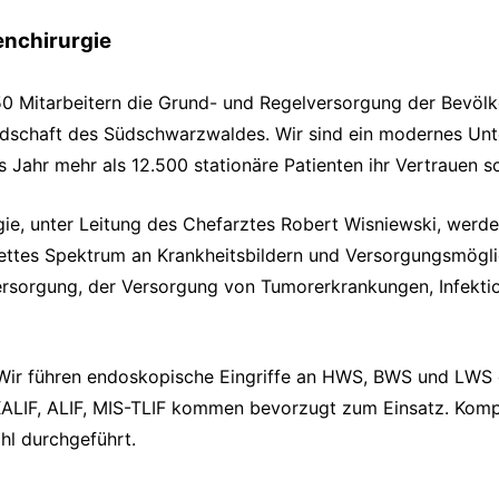
enchirurgie
50 Mitarbeitern die Grund- und Regelversorgung der Bevöl
andschaft des Südschwarzwaldes. Wir sind ein modernes Unt
s Jahr mehr als 12.500 stationäre Patienten ihr Vertrauen s
rgie, unter Leitung des Chefarztes Robert Wisniewski, werde
ettes Spektrum an Krankheitsbildern und Versorgungsmögli
ersorgung, der Versorgung von Tumorerkrankungen, Infekti
. Wir führen endoskopische Eingriffe an HWS, BWS und LWS 
ALIF, ALIF, MIS-TLIF kommen bevorzugt zum Einsatz. Kompl
hl durchgeführt.