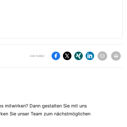
Per
St
Job teilen
teilen
E-
dr
Auf
Auf
Auf
Auf
Mail
Facebook
Twitter
Xing
LinkdIn
teilen
teilen
teilen
teilen
teilen
ms mitwirken? Dann gestalten Sie mit uns
tärken Sie unser Team zum nächstmöglichen