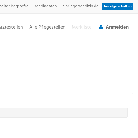
beitgeberprofile
Mediadaten
SpringerMedizin.de
Anzeige schalten
Ärztestellen
Alle Pflegestellen
Merkliste
Anmelden