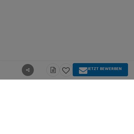
JETZT BEWERBEN
teilen
Über Springer Medizin
Springer Medizin ist Anbieter qualitativ
hochwertiger Fachinformationen und Services für
alle Akteure im deutschsprachigen