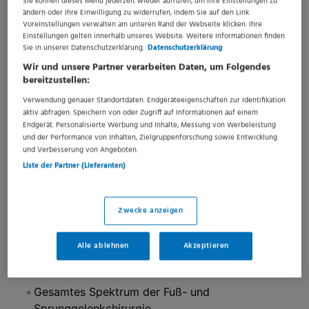
Sie können dieses Menü jederzeit wieder aufrufen, um Ihre Einstellungen zu
Innerer Medizin, Allgemein-, Viszeral- und Minimal-
ändern oder Ihre Einwilligung zu widerrufen, indem Sie auf den Link
Voreinstellungen verwalten am unteren Rand der Webseite klicken. Ihre
invasiver Chirurgie über Hand-, Fuß- und
Einstellungen gelten innerhalb unseres Website. Weitere Informationen finden
Sprunggelenkchirurgie bis hin zu Orthopädie,
Sie in unserer Datenschutzerklärung.
Datenschutzerklärung
Plastischer Chirurgie, Geburtshilfe und Gynäkologie,
Wir und unsere Partner verarbeiten Daten, um Folgendes
bereitzustellen:
Anästhesie und Intensivmedizin, Gefäßmedizin,
Verwendung genauer Standortdaten. Endgeräteeigenschaften zur Identifikation
Diabetologie und Geriatrie.
aktiv abfragen. Speichern von oder Zugriff auf Informationen auf einem
Alle Fachabteilungen beteiligen sich rund um die Uhr
Endgerät. Personalisierte Werbung und Inhalte, Messung von Werbeleistung
und der Performance von Inhalten, Zielgruppenforschung sowie Entwicklung
an der Notfallversorgung.
und Verbesserung von Angeboten.
Liste der Partner (Lieferanten)
Wir glauben an Teamgeist, Mitgefühl und die Kraft der
kleinen Schritte – vor allem dann, wenn sie in die
Zwecke anzeigen
richtige Richtung führen.
Alle ablehnen
Akzeptieren
Das erwartet Sie bei uns:
Gesamtes Spektrum der Fuß- und
Sprunggelenkchirurgie