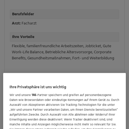
Berufsfelder
Arzt:
Facharzt
Ihre Vorteile
Flexible, familienfreundliche Arbeitszeiten
,
Jobticket
,
Gute
Work-Life Balance
,
Betriebliche Altersvorsorge
,
Corporate
Benefits
,
Gesundheitsmaßnahmen
,
Fort- und Weiterbildung
Ihre Privatsphäre ist uns wichtig
Facharzt Fuß- und Sprunggelenk
Chirurgie (w/m/d)
Wir und unsere
146
-Partner speichern und greifen auf personenbezogene
Daten wie Browserdaten oder eindeutige Kennungen auf Ihrem Gerät zu. Durch
Auswahl von Akzeptieren aktivieren Sie Tracking-Technologien für die unter
Das
AGAPLESION DIAKONIEKLINIKUM HAMBURG
„Wir und unsere Partner verarbeiten Daten, um Ihnen Dienste bereitzustellen“
aufgeführten Zwecke. Durch Auswahl von Alle ablehnen oder Widerruf Ihrer
(DKH)
ist ein modernes Krankenhaus mit 388 Betten
Einwilligung werden diese deaktiviert. Wenn Tracker deaktiviert sind, sind
und einem breiten medizinischen Spektrum – von
manche Inhalte und Anzeigen möglicherweise nicht mehr so relevant für Sie.