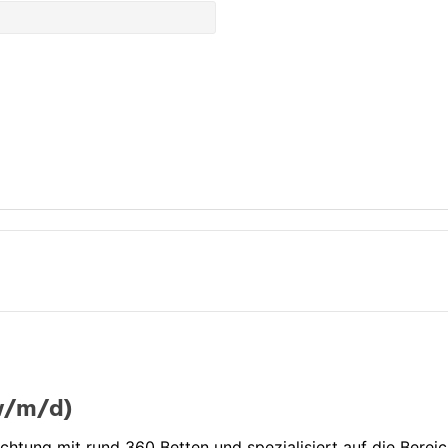
(w/m/d)
richtung mit rund 360 Betten und spezialisiert auf die Berei