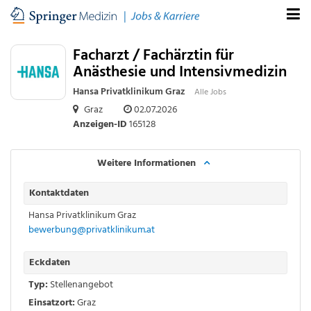
Facharzt / Fachärztin für
Anästhesie und Intensivmedizin
Hansa Privatklinikum Graz
Alle Jobs
Graz
02.07.2026
Anzeigen-ID
165128
Weitere Informationen
Kontaktdaten
Hansa Privatklinikum Graz
bewerbung@privatklinikum.at
Eckdaten
Typ:
Stellenangebot
Einsatzort:
Graz