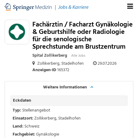
Fachärztin / Facharzt Gynäkologie
& Geburtshilfe oder Radiologie
für die senologische
Sprechstunde am Brustzentrum
Spital Zollikerberg
Alle Jobs
Zollikerberg,
Stadelhofen
29.07.2026
Anzeigen-ID
165372
Weitere Informationen
Eckdaten
Typ:
Stellenangebot
Einsatzort:
Zollikerberg,
Stadelhofen
Land:
Schweiz
Fachgebiet:
Gynäkologie