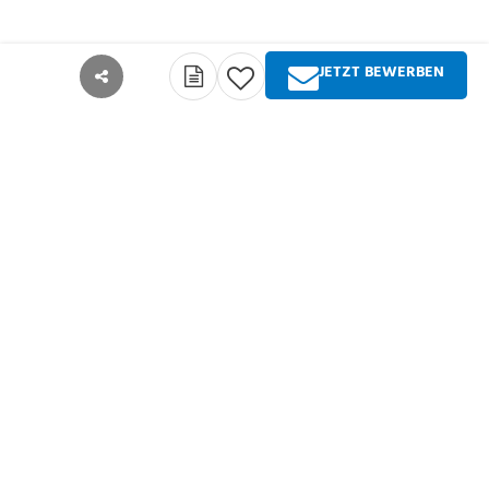
JETZT BEWERBEN
teilen
Über Springer Medizin
Springer Medizin ist Anbieter qualitativ
hochwertiger Fachinformationen und Services für
alle Akteure im deutschsprachigen
Gesundheitswesen. Die Produktpalette umfasst
Zeitschriften, Zeitungen, Bücher sowie
umfangreiche digitale Angebote für alle
Arztgruppen, Zahnärzte, Pharmazeuten und
Entscheider in der Gesundheitspolitik. Springer
Medizin ist Teil der Fachverlagsgruppe Springer
Nature.