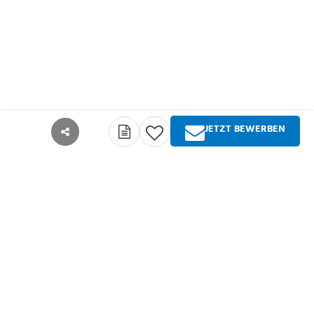
JETZT BEWERBEN
teilen
Über Springer Medizin
Springer Medizin ist Anbieter qualitativ
hochwertiger Fachinformationen und Services für
alle Akteure im deutschsprachigen
Gesundheitswesen. Die Produktpalette umfasst
Zeitschriften, Zeitungen, Bücher sowie