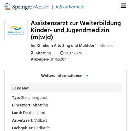
Assistenzarzt zur Weiterbildung
Kinder- und Jugendmedizin
(m|w|d)
InnKlinikum Altötting und Mühldorf
Alle Jobs
Altötting
10.07.2026
Anzeigen-ID
165284
Weitere Informationen
Eckdaten
Typ:
Stellenangebot
Einsatzort:
Altötting
Land:
Deutschland
Arbeitszeit:
Vollzeit
Fachgebiet:
Pädiatrie