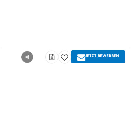
JETZT BEWERBEN
teilen
Über Springer Medizin
Springer Medizin ist Anbieter qualitativ
hochwertiger Fachinformationen und Services für
alle Akteure im deutschsprachigen
Gesundheitswesen. Die Produktpalette umfasst
Zeitschriften, Zeitungen, Bücher sowie