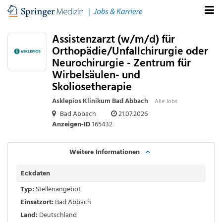
Assistenzarzt (w/m/d) für
Orthopädie/Unfallchirurgie oder
Neurochirurgie - Zentrum für
Wirbelsäulen- und
Skoliosetherapie
Asklepios Klinikum Bad Abbach
Alle Jobs
Bad Abbach
21.07.2026
Anzeigen-ID
165432
Weitere Informationen
Eckdaten
Typ:
Stellenangebot
Einsatzort:
Bad Abbach
Land:
Deutschland