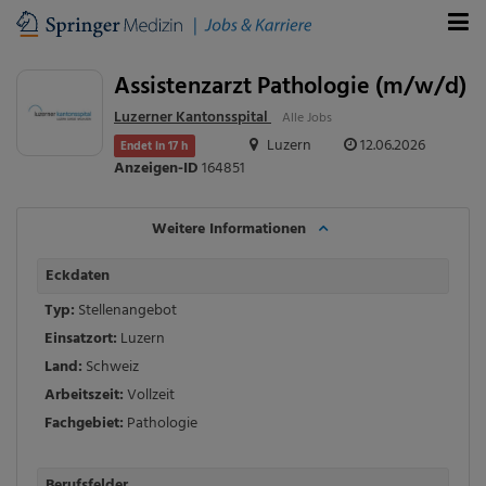
Assistenzarzt Pathologie (m/w/d)
Luzerner Kantonsspital
Alle Jobs
Luzern
12.06.2026
Endet in 17 h
Anzeigen-ID
164851
Weitere Informationen
Eckdaten
Typ:
Stellenangebot
Einsatzort:
Luzern
Land:
Schweiz
Arbeitszeit:
Vollzeit
Fachgebiet:
Pathologie
Berufsfelder