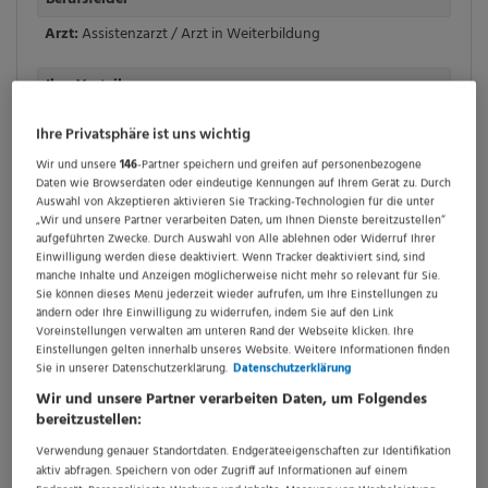
Arzt:
Assistenzarzt / Arzt in Weiterbildung
Ihre Vorteile
Kinderbetreuung
,
Gute Work-Life Balance
,
Fort- und
Ihre Privatsphäre ist uns wichtig
Weiterbildung
Wir und unsere
146
-Partner speichern und greifen auf personenbezogene
Daten wie Browserdaten oder eindeutige Kennungen auf Ihrem Gerät zu. Durch
Auswahl von Akzeptieren aktivieren Sie Tracking-Technologien für die unter
„Wir und unsere Partner verarbeiten Daten, um Ihnen Dienste bereitzustellen“
aufgeführten Zwecke. Durch Auswahl von Alle ablehnen oder Widerruf Ihrer
Einwilligung werden diese deaktiviert. Wenn Tracker deaktiviert sind, sind
manche Inhalte und Anzeigen möglicherweise nicht mehr so relevant für Sie.
Sie können dieses Menü jederzeit wieder aufrufen, um Ihre Einstellungen zu
ändern oder Ihre Einwilligung zu widerrufen, indem Sie auf den Link
Voreinstellungen verwalten am unteren Rand der Webseite klicken. Ihre
Einstellungen gelten innerhalb unseres Website. Weitere Informationen finden
Sie in unserer Datenschutzerklärung.
Datenschutzerklärung
Wir und unsere Partner verarbeiten Daten, um Folgendes
bereitzustellen:
Verwendung genauer Standortdaten. Endgeräteeigenschaften zur Identifikation
aktiv abfragen. Speichern von oder Zugriff auf Informationen auf einem