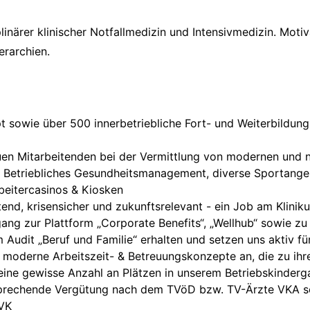
plinärer klinischer Notfallmedizin und Intensivmedizin. Mot
erarchien.
pt sowie über 500 innerbetriebliche Fort- und Weiterbildu
uen Mitarbeitenden bei der Vermittlung von modernen und n
in Betriebliches Gesundheitsmanagement, diverse Sportang
beitercasinos & Kiosken
ftend, krisensicher und zukunftsrelevant - ein Job am Klinik
ang zur Plattform „Corporate Benefits“, „Wellhub“ sowie z
Audit „Beruf und Familie“ erhalten und setzen uns aktiv für
n moderne Arbeitszeit- & Betreuungskonzepte an, die zu ih
 eine gewisse Anzahl an Plätzen in unserem Betriebskinder
sprechende Vergütung nach dem TVöD bzw. TV-Ärzte VKA so
ZVK