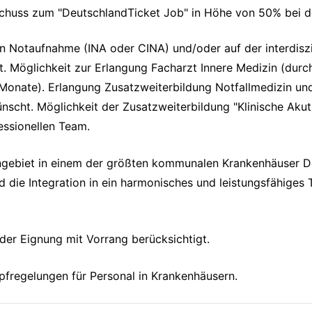
uschuss zum "DeutschlandTicket Job" in Höhe von 50% bei d
ren Notaufnahme (INA oder CINA) und/oder auf der interdiszi
t. Möglichkeit zur Erlangung Facharzt Innere Medizin (durc
Monate). Erlangung Zusatzweiterbildung Notfallmedizin und
ewünscht. Möglichkeit der Zusatzweiterbildung "Klinische Aku
fessionellen Team.
engebiet in einem der größten kommunalen Krankenhäuser De
 die Integration in ein harmonisches und leistungsfähiges 
er Eignung mit Vorrang berücksichtigt.
mpfregelungen für Personal in Krankenhäusern.