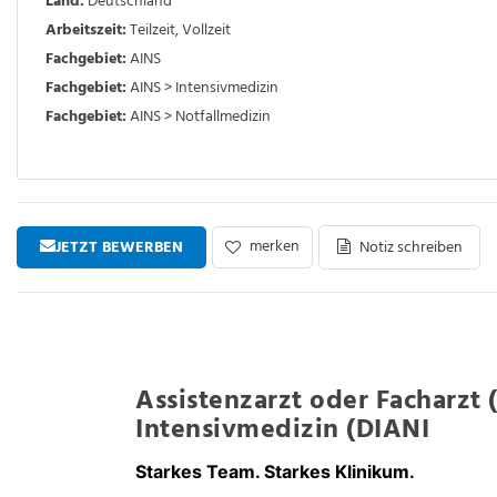
Land:
Deutschland
Arbeitszeit:
Teilzeit
,
Vollzeit
Fachgebiet:
AINS
Fachgebiet:
AINS > Intensivmedizin
Fachgebiet:
AINS > Notfallmedizin
merken
JETZT BEWERBEN
Notiz schreiben
Assistenzarzt oder Facharzt 
Intensivmedizin (DIANI
Starkes Team. Starkes Klinikum.