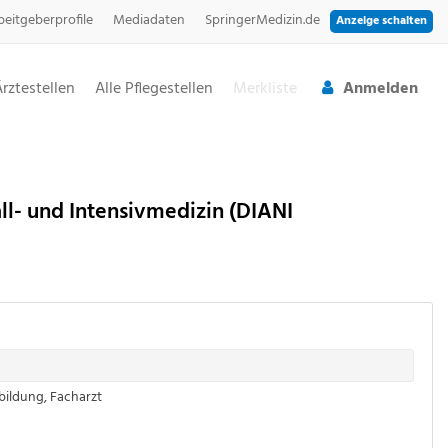
beitgeberprofile
Mediadaten
SpringerMedizin.de
Anzeige schalten
Ärztestellen
Alle Pflegestellen
Merkliste
Anmelden
all- und Intensivmedizin (DIANI
rbildung
,
Facharzt