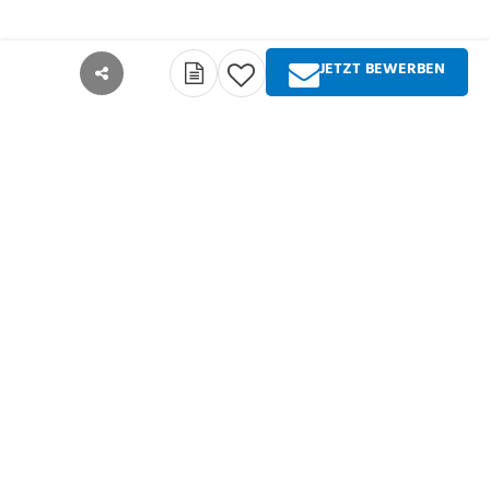
JETZT BEWERBEN
teilen
Über Springer Medizin
Springer Medizin ist Anbieter qualitativ
hochwertiger Fachinformationen und Services für
alle Akteure im deutschsprachigen
Gesundheitswesen. Die Produktpalette umfasst
Zeitschriften, Zeitungen, Bücher sowie
umfangreiche digitale Angebote für alle
Arztgruppen, Zahnärzte, Pharmazeuten und
Entscheider in der Gesundheitspolitik. Springer
Medizin ist Teil der Fachverlagsgruppe Springer
Nature.