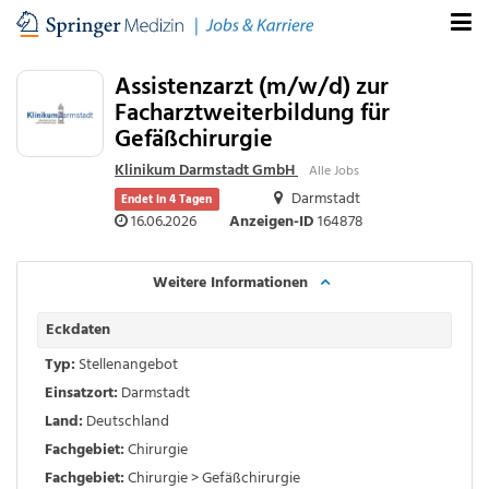
Assistenzarzt (m/w/d) zur
Facharztweiterbildung für
Gefäßchirurgie
Klinikum Darmstadt GmbH
Alle Jobs
Darmstadt
Endet in 4 Tagen
16.06.2026
Anzeigen-ID
164878
Weitere Informationen
Eckdaten
Typ:
Stellenangebot
Einsatzort:
Darmstadt
Land:
Deutschland
Fachgebiet:
Chirurgie
Fachgebiet:
Chirurgie > Gefäßchirurgie