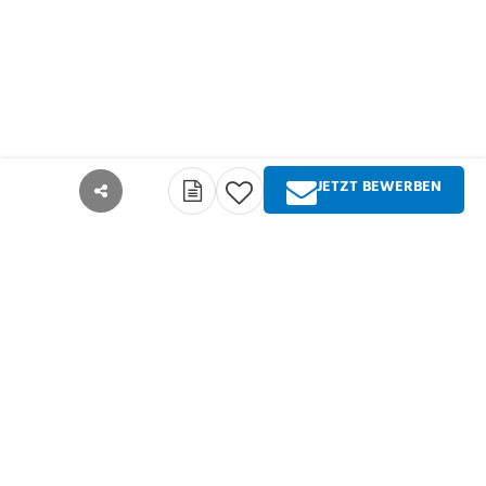
JETZT BEWERBEN
teilen
Über Springer Medizin
Springer Medizin ist Anbieter qualitativ
hochwertiger Fachinformationen und Services für
alle Akteure im deutschsprachigen
Gesundheitswesen. Die Produktpalette umfasst
Zeitschriften, Zeitungen, Bücher sowie