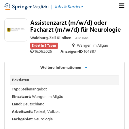
Assistenzarzt (m/w/d) oder
Facharzt (m/w/d) für Neurologie
Waldburg-Zeil Kliniken
Alle Jobs
Wangen im Allgäu
Endet in 5 Tagen
16.06.2026
Anzeigen-ID
164887
Weitere Informationen
Eckdaten
Typ:
Stellenangebot
Einsatzort:
Wangen im Allgäu
Land:
Deutschland
Arbeitszeit:
Teilzeit
,
Vollzeit
Fachgebiet:
Neurologie