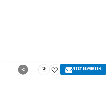
JETZT BEWERBEN
teilen
Über Springer Medizin
Springer Medizin ist Anbieter qualitativ