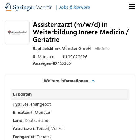
Assistenzarzt (m/w/d) in
Weiterbildung Innere Medizin /
Geriatrie
Raphaelsklinik Münster GmbH
Alle Jobs
Münster
09.07.2026
Anzeigen-ID
165266
Weitere Informationen
Eckdaten
Typ:
Stellenangebot
Einsatzort:
Münster
Land:
Deutschland
Arbeitszeit:
Teilzeit
,
Vollzeit
Fachgebiet:
Geriatrie