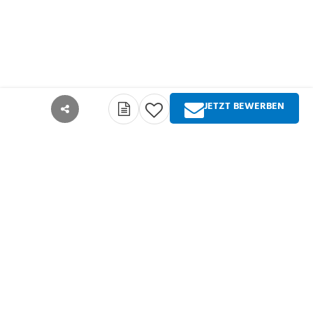
JETZT BEWERBEN
teilen
Über Springer Medizin
Springer Medizin ist Anbieter qualitativ
hochwertiger Fachinformationen und Services für
alle Akteure im deutschsprachigen
Gesundheitswesen. Die Produktpalette umfasst
Zeitschriften, Zeitungen, Bücher sowie
umfangreiche digitale Angebote für alle