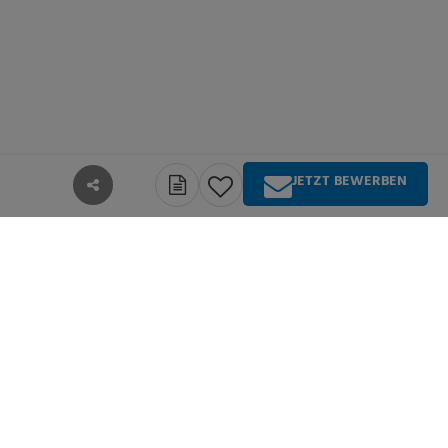
JETZT BEWERBEN
teilen
Über Springer Medizin
Springer Medizin ist Anbieter qualitativ
hochwertiger Fachinformationen und Services für
alle Akteure im deutschsprachigen
Gesundheitswesen. Die Produktpalette umfasst
Zeitschriften, Zeitungen, Bücher sowie