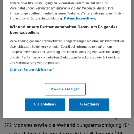
Die Klinik für Unfallchirurgie, Orthopädie und
ändern oder Ihre Einwilligung zu widerrufen, indem Sie auf den Link
Neurotraumatologie verfügt über 85 Betten und nimmt
Voreinstellungen verwalten am unteren Rand der Webseite klicken. Ihre
Einstellungen gelten innerhalb unseres Website. Weitere Informationen finden
als Überregionales Traumazentrum an der
Sie in unserer Datenschutzerklärung.
Datenschutzerklärung
Notfallversorgung des Stadt- und Landkreises Celle
Wir und unsere Partner verarbeiten Daten, um Folgendes
bereitzustellen:
aktiv teil. Sie wird im chefärztlichen Kollegialsystem
Verwendung genauer Standortdaten. Endgeräteeigenschaften zur Identifikation
gemeinsam von einem Orthopäden und einem
aktiv abfragen. Speichern von oder Zugriff auf Informationen auf einem
Unfallchirurgen geleitet (Stellenplan 2-5-15). Es
Endgerät. Personalisierte Werbung und Inhalte, Messung von Werbeleistung
und der Performance von Inhalten, Zielgruppenforschung sowie Entwicklung
werden jährlich über 14.500 operative Eingriffe aus
und Verbesserung von Angeboten.
dem gesamten Spektrum der Unfallchirurgie und
Liste der Partner (Lieferanten)
Orthopädie inklusive Becken- und
Wirbelsäulenchirurgie sowie Handchirurgie
Zwecke anzeigen
durchgeführt.
Alle ablehnen
Akzeptieren
Die Klinik besitzt die volle Weiterbildungsermächtigung
für den Facharzt für Orthopädie und Unfallchirurgie
(72 Monate) sowie die Weiterbildungsermächtigung für
die Zusatzbezeichnung Spezielle Unfallchirurgie (36