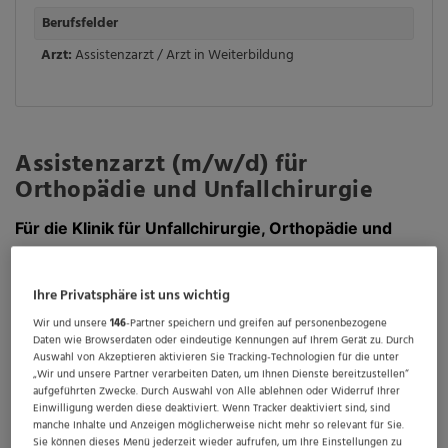
Berufsfelder
Arzt:
Assistenzarzt / Arzt in Weiterbildung
Assistenzarzt (m/w/d) für
Orthopädie und Unfallchirurgie
Für die Klinik für Unfallchirurgie, Orthopädie und
Neurotraumatologie im Allgemeinen Krankenhaus
Celle - akademisches Lehrkrankenhaus der
Ihre Privatsphäre ist uns wichtig
Medizinischen Hochschule Hannover - suchen wir
Wir und unsere
146
-Partner speichern und greifen auf personenbezogene
zum nächstmöglichen Zeitpunkt einen Assistenzarzt
Daten wie Browserdaten oder eindeutige Kennungen auf Ihrem Gerät zu. Durch
Auswahl von Akzeptieren aktivieren Sie Tracking-Technologien für die unter
(m/w/d) für Orthopädie und Unfallchirurgie in Voll-
„Wir und unsere Partner verarbeiten Daten, um Ihnen Dienste bereitzustellen“
aufgeführten Zwecke. Durch Auswahl von Alle ablehnen oder Widerruf Ihrer
oder Teilzeit.
Einwilligung werden diese deaktiviert. Wenn Tracker deaktiviert sind, sind
manche Inhalte und Anzeigen möglicherweise nicht mehr so relevant für Sie.
Sie können dieses Menü jederzeit wieder aufrufen, um Ihre Einstellungen zu