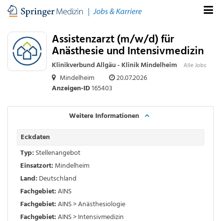
Assistenzarzt (m/w/d) für
Anästhesie und Intensivmedizin
Klinikverbund Allgäu - Klinik Mindelheim
Alle Jobs
Mindelheim
20.07.2026
Anzeigen-ID
165403
Weitere Informationen
Eckdaten
Typ:
Stellenangebot
Einsatzort:
Mindelheim
Land:
Deutschland
Fachgebiet:
AINS
Fachgebiet:
AINS > Anästhesiologie
Fachgebiet:
AINS > Intensivmedizin