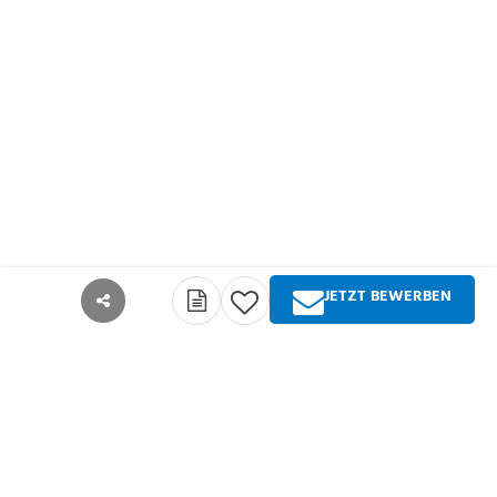
JETZT BEWERBEN
teilen
Über Springer Medizin
Springer Medizin ist Anbieter qualitativ