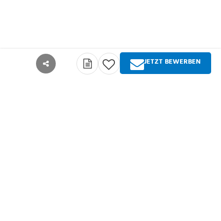
JETZT BEWERBEN
teilen
Über Springer Medizin
Springer Medizin ist Anbieter qualitativ
hochwertiger Fachinformationen und Services für
alle Akteure im deutschsprachigen
Gesundheitswesen. Die Produktpalette umfasst
Zeitschriften, Zeitungen, Bücher sowie
umfangreiche digitale Angebote für alle
Arztgruppen, Zahnärzte, Pharmazeuten und