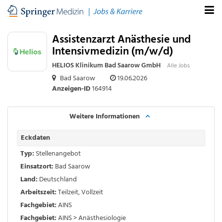
Assistenzarzt Anästhesie und
Intensivmedizin (m/w/d)
HELIOS Klinikum Bad Saarow GmbH
Alle Jobs
Bad Saarow
19.06.2026
Anzeigen-ID
164914
Weitere Informationen
Eckdaten
Typ:
Stellenangebot
Einsatzort:
Bad Saarow
Land:
Deutschland
Arbeitszeit:
Teilzeit
,
Vollzeit
Fachgebiet:
AINS
Fachgebiet:
AINS > Anästhesiologie