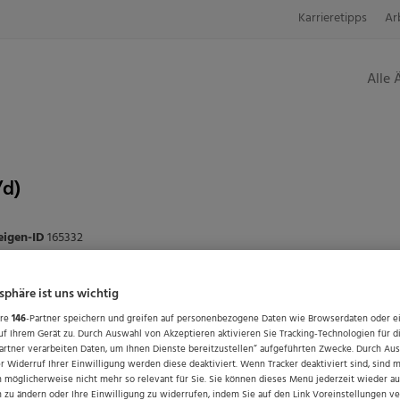
Karrieretipps
Ar
Alle 
/d)
eigen-ID
165332
Weitere Informationen
tsphäre ist uns wichtig
ere
146
-Partner speichern und greifen auf personenbezogene Daten wie Browserdaten oder e
Berufsfelder
f Ihrem Gerät zu. Durch Auswahl von Akzeptieren aktivieren Sie Tracking-Technologien für d
artner verarbeiten Daten, um Ihnen Dienste bereitzustellen“ aufgeführten Zwecke. Durch Au
Arzt:
Assistenzarzt / Arzt in Weite
 Widerruf Ihrer Einwilligung werden diese deaktiviert. Wenn Tracker deaktiviert sind, sind 
 möglicherweise nicht mehr so relevant für Sie. Sie können dieses Menü jederzeit wieder au
n zu ändern oder Ihre Einwilligung zu widerrufen, indem Sie auf den Link Voreinstellungen v
Ihre Vorteile