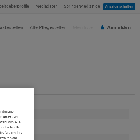
beitgeberprofile
Mediadaten
SpringerMedizin.de
Anzeige schalten
Ärztestellen
Alle Pflegestellen
Merkliste
Anmelden
indeutige
ie unter „Wir
swahl von Alle
rbildung
manche Inhalte
frufen, um Ihre
erwalten am