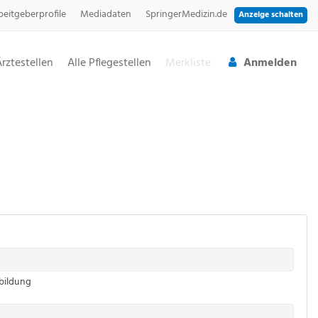
beitgeberprofile
Mediadaten
SpringerMedizin.de
Anzeige schalten
Ärztestellen
Alle Pflegestellen
Merkliste
Anmelden
rbildung