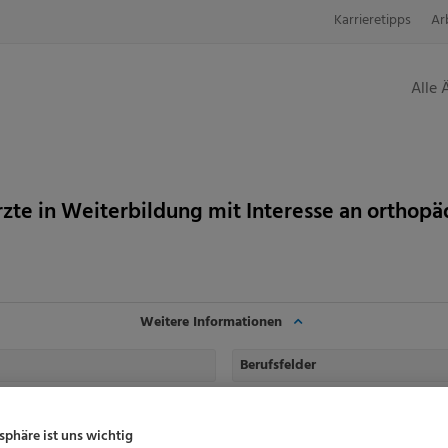
Karrieretipps
Ar
Alle 
rzte in Weiterbildung mit Interesse an orthop
Weitere Informationen
Berufsfelder
Arzt:
Assistenzarzt / Arzt in Weite
tsphäre ist uns wichtig
Ihre Vorteile