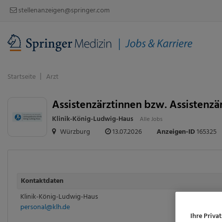
stellenanzeigen@springer.com
Startseite
Arzt
Assistenzärztinnen bzw. Assistenzä
Klinik-König-Ludwig-Haus
Alle Jobs
Würzburg
13.07.2026
Anzeigen-ID
165325
Kontaktdaten
Klinik-König-Ludwig-Haus
personal@klh.de
Ihre Priva