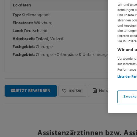
Eckdaten
Wir und uns
Kennungen au
Typ:
Stellenangebot
und unsere P
ablehnen oder
Einsatzort:
Würzburg
und Anzeigen
Land:
Deutschland
Einstellunge
unteren Rand
Arbeitszeit:
Teilzeit
,
Vollzeit
Sie in unsere
Fachgebiet:
Chirurgie
Wir und u
Fachgebiet:
Chirurgie > Orthopädie & Unfallchirurgie
Verwendung g
auf Informat
Performance 
Liste der Par
merken
JETZT BEWERBEN
Notiz schreiben
Zwecke
Assistenzärztinnen bzw. Ass