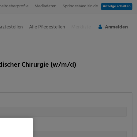
beitgeberprofile
Mediadaten
SpringerMedizin.de
Anzeige schalten
Ärztestellen
Alle Pflegestellen
Merkliste
Anmelden
ädischer Chirurgie (w/m/d)
rbildung