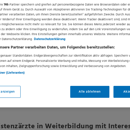
ere
146
-Partner speichern und greifen auf personenbezogene Daten wie Browserdaten oder e
Gute Work-Life Balance
,
Betrieblic
f Ihrem Gerät zu. Durch Auswahl von Akzeptieren aktivieren Sie Tracking-Technologien für d
artner verarbeiten Daten, um Ihnen Dienste bereitzustellen“ aufgeführten Zwecke. Durch Au
 Widerruf Ihrer Einwilligung werden diese deaktiviert. Wenn Tracker deaktiviert sind, sind 
 möglicherweise nicht mehr so relevant für Sie. Sie können dieses Menü jederzeit wieder au
n zu ändern oder Ihre Einwilligung zu widerrufen, indem Sie auf den Link Voreinstellungen v
 der Webseite klicken. Ihre Einstellungen gelten innerhalb unseres Website. Weitere Informa
r Datenschutzerklärung.
Datenschutzerklärung
nsere Partner verarbeiten Daten, um Folgendes bereitzustellen:
enauer Standortdaten. Endgeräteeigenschaften zur Identifikation aktiv abfragen. Speichern v
ionen auf einem Endgerät. Personalisierte Werbung und Inhalte, Messung von Werbeleistung 
von Inhalten, Zielgruppenforschung sowie Entwicklung und Verbesserung von Angeboten.
tner (Lieferanten)
 anzeigen
Alle ablehnen
Akz
istenzärzte in Weiterbildung mit Intere