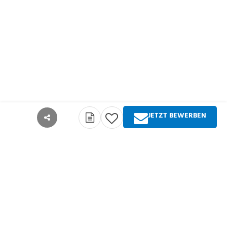
JETZT BEWERBEN
teilen
Über Springer Medizin
Springer Medizin ist Anbieter qualitativ
hochwertiger Fachinformationen und Services für
alle Akteure im deutschsprachigen