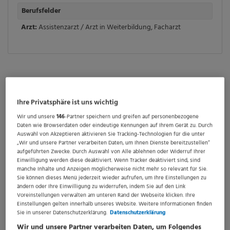
Berufsfelder
Arzt:
Assistenzarzt / Arzt in Weiterbildung
,
Facharzt
Assistenzärztin / Assistenzarzt /
Fachärztin / Facharzt (w/m/d) für
Ihre Privatsphäre ist uns wichtig
die Universitätsklinik für Urologie
Wir und unsere
146
-Partner speichern und greifen auf personenbezogene
Daten wie Browserdaten oder eindeutige Kennungen auf Ihrem Gerät zu. Durch
Universitätsklinik für Urologie
Auswahl von Akzeptieren aktivieren Sie Tracking-Technologien für die unter
Vollzeit, Teilzeit
„Wir und unsere Partner verarbeiten Daten, um Ihnen Dienste bereitzustellen“
aufgeführten Zwecke. Durch Auswahl von Alle ablehnen oder Widerruf Ihrer
zum frühestmöglichen Eintrittstermin
Einwilligung werden diese deaktiviert. Wenn Tracker deaktiviert sind, sind
manche Inhalte und Anzeigen möglicherweise nicht mehr so relevant für Sie.
Sie können dieses Menü jederzeit wieder aufrufen, um Ihre Einstellungen zu
Ihre Aufgaben
ändern oder Ihre Einwilligung zu widerrufen, indem Sie auf den Link
Die Klinik verfügt derzeit über 40 Betten (Stellenplan
Voreinstellungen verwalten am unteren Rand der Webseite klicken. Ihre
Einstellungen gelten innerhalb unseres Website. Weitere Informationen finden
1-5-11) mit angeschlossener Hochschulambulanz.
Sie in unserer Datenschutzerklärung.
Datenschutzerklärung
Wir und unsere Partner verarbeiten Daten, um Folgendes