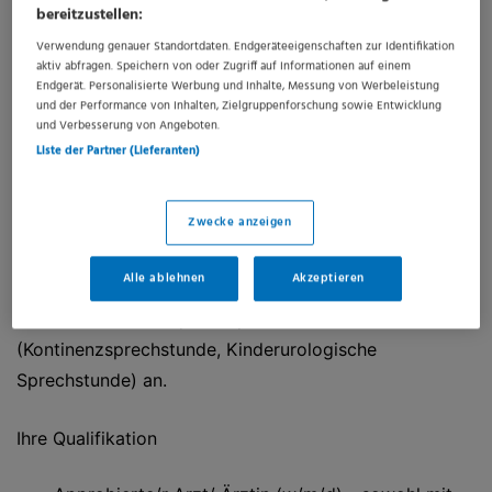
Es werden sämtliche Verfahren der diagnostischen und
bereitzustellen:
operativen Urologie (außer Nierentransplantation)
Verwendung genauer Standortdaten. Endgeräteeigenschaften zur Identifikation
aktiv abfragen. Speichern von oder Zugriff auf Informationen auf einem
einschließlich radikaler Tumorchirurgie in großer Zahl,
Endgerät. Personalisierte Werbung und Inhalte, Messung von Werbeleistung
plastisch-rekonstruktiver Verfahren, Kinderurologie,
und der Performance von Inhalten, Zielgruppenforschung sowie Entwicklung
und Verbesserung von Angeboten.
laparoskopischer (da-Vinci-System) und
Liste der Partner (Lieferanten)
endourologischer Eingriffe zzgl. ESWL am eigenen
Lithotrypter durchgeführt. Die Klinik zählt zu den
Zwecke anzeigen
großen DKG-zertifizierten Prostata- und
Nierenkarzinomzentren sowie Universitätskliniken
Alle ablehnen
Akzeptieren
Deutschlands, behandelt jährlich ca. 3400 DRG-Fälle
und bietet zudem Spezialsprechstunden
(Kontinenzsprechstunde, Kinderurologische
Sprechstunde) an.
Ihre Qualifikation