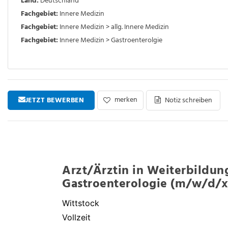
Land:
Deutschland
Fachgebiet:
Innere Medizin
Fachgebiet:
Innere Medizin > allg. Innere Medizin
Fachgebiet:
Innere Medizin > Gastroenterolgie
merken
JETZT BEWERBEN
Notiz schreiben
Arzt/Ärztin in Weiterbildun
Gastroenterologie (m/w/d/x
Wittstock
Vollzeit