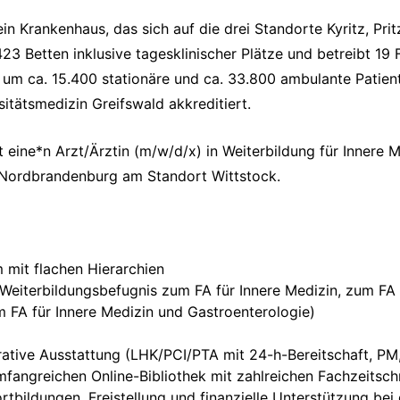
 Krankenhaus, das sich auf die drei Standorte Kyritz, Pri
3 Betten inklusive tagesklinischer Plätze und betreibt 19
um ca. 15.400 stationäre und ca. 33.800 ambulante Patient*
tätsmedizin Greifswald akkreditiert.
eine*n Arzt/Ärztin (m/w/d/x) in Weiterbildung für Innere 
 Nordbrandenburg am Standort Wittstock.
 mit flachen Hierarchien
e Weiterbildungsbefugnis zum FA für Innere Medizin, zum FA 
 FA für Innere Medizin und Gastroenterologie)
tive Ausstattung (LHK/PCI/PTA mit 24-h-Bereitschaft, PM
umfangreichen Online-Bibliothek mit zahlreichen Fachzeitsch
rtbildungen, Freistellung und finanzielle Unterstützung bei 