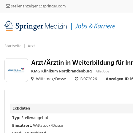
stellenanzeigen@springer.com
Startseite
Arzt
Arzt/Ärztin in Weiterbildung für 
KMG Klinikum Nordbrandenburg
Alle Jobs
Wittstock/Dosse
13.07.2026
Anzeigen-ID
1
Eckdaten
Typ:
Stellenangebot
Einsatzort:
Wittstock/Dosse