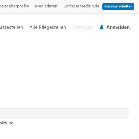
beitgeberprofile
Mediadaten
SpringerMedizin.de
Anzeige schalten
Ärztestellen
Alle Pflegestellen
Merkliste
Anmelden
rbildung