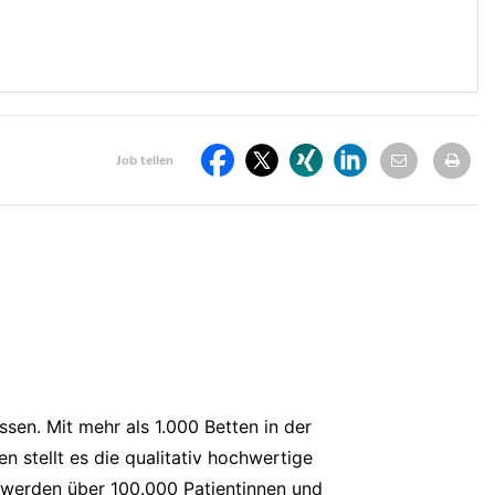
Per
St
Job teilen
teilen
E-
dr
Auf
Auf
Auf
Auf
Mail
Facebook
Twitter
Xing
LinkdIn
teilen
teilen
teilen
teilen
teilen
sen. Mit mehr als 1.000 Betten in der
 stellt es die qualitativ hochwertige
h werden über 100.000 Patientinnen und