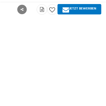
JETZT BEWERBEN
teilen
Über Springer Medizin
Springer Medizin ist Anbieter qualitativ
hochwertiger Fachinformationen und Services für
alle Akteure im deutschsprachigen
Gesundheitswesen. Die Produktpalette umfasst
Zeitschriften, Zeitungen, Bücher sowie
umfangreiche digitale Angebote für alle
Arztgruppen, Zahnärzte, Pharmazeuten und
Entscheider in der Gesundheitspolitik. Springer
Medizin ist Teil der Fachverlagsgruppe Springer
Nature.