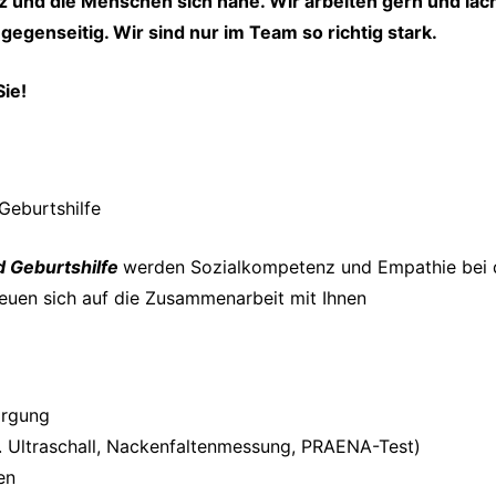
rz und die Menschen sich nahe. Wir arbeiten gern und lac
egenseitig. Wir sind nur im Team so richtig stark.
ie!
Geburtshilfe
d Geburtshilfe
werden Sozialkompetenz und Empathie bei d
reuen sich auf die Zusammenarbeit mit Ihnen
orgung
. Ultraschall, Nackenfaltenmessung, PRAENA-Test)
en