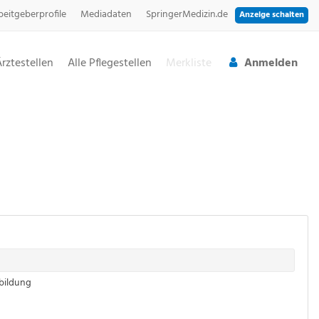
beitgeberprofile
Mediadaten
SpringerMedizin.de
Anzeige schalten
Ärztestellen
Alle Pflegestellen
Merkliste
Anmelden
rbildung