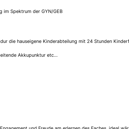
ung im Spektrum der GYN/GEB
dur die hauseigene Kinderabteilung mit 24 Stunden Kinderf
leitende Akkupunktur etc…
Engagement und Freude am erlernen des Faches, ideal wär