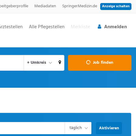
beitgeberprofile
Mediadaten
SpringerMedizin.de
Anzeige schalten
Ärztestellen
Alle Pflegestellen
Merkliste
Anmelden
aktuellen Ort verwenden
+ Umkreis
Job finden
täglich
Aktivieren