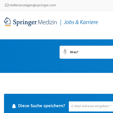
stellenanzeigen@springer.com
Suchbegriff
Suche
per
Spracheingabe
Diese Suche speichern?
Um
die