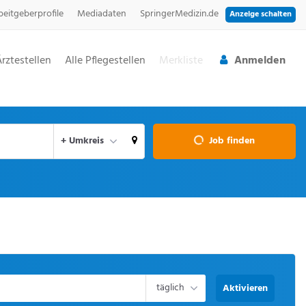
beitgeberprofile
Mediadaten
SpringerMedizin.de
Anzeige schalten
Ärztestellen
Alle Pflegestellen
Merkliste
Anmelden
aktuellen Ort verwenden
+ Umkreis
Job finden
täglich
Aktivieren