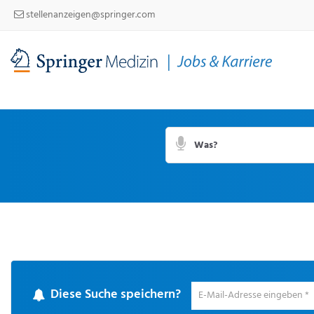
stellenanzeigen@springer.com
Suchbegriff
Suche
per
Spracheingabe
Diese Suche speichern?
Um
die