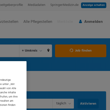
beitgeberprofile
Mediadaten
SpringerMedizin.de
Anzeige schalten
Ärztestellen
Alle Pflegestellen
Merkliste
Anmelden
aktuellen Ort verwenden
+ Umkreis
Job finden
indeutige
ie unter „Wir
swahl von Alle
manche Inhalte
frufen, um Ihre
erwalten am
täglich
Aktivieren
tionen finden