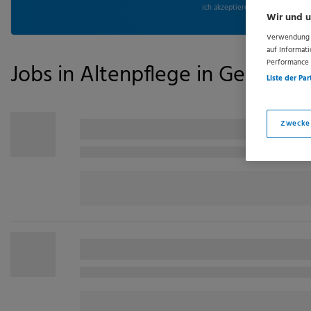
Ich akzeptiere die
Datenschutzric
aktuelle
Wir und u
Suche
Verwendung g
zu
auf Informat
speichern
Performance 
Jobs in Altenpflege in Gelsenki
gib
Liste der Par
deine
Emailadresse
ein
Zwecke