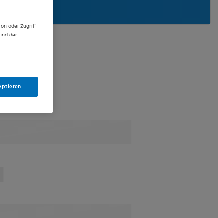
on oder Zugriff
und der
eptieren