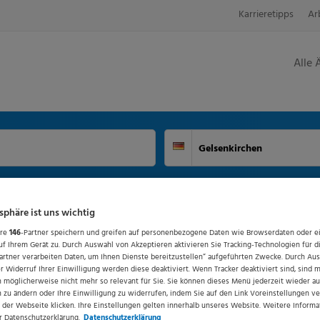
Karrieretipps
Ar
Alle 
Suchort
Deutschland
tsphäre ist uns wichtig
ere
146
-Partner speichern und greifen auf personenbezogene Daten wie Browserdaten oder e
f Ihrem Gerät zu. Durch Auswahl von Akzeptieren aktivieren Sie Tracking-Technologien für d
artner verarbeiten Daten, um Ihnen Dienste bereitzustellen“ aufgeführten Zwecke. Durch Au
 Widerruf Ihrer Einwilligung werden diese deaktiviert. Wenn Tracker deaktiviert sind, sind 
 möglicherweise nicht mehr so relevant für Sie. Sie können dieses Menü jederzeit wieder au
n zu ändern oder Ihre Einwilligung zu widerrufen, indem Sie auf den Link Voreinstellungen v
 der Webseite klicken. Ihre Einstellungen gelten innerhalb unseres Website. Weitere Informa
r Datenschutzerklärung.
Datenschutzerklärung